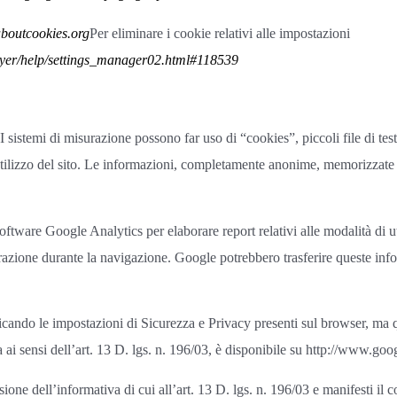
boutcookies.org
Per eliminare i cookie relativi alle impostazioni
ayer/help/settings_manager02.html#118539
I sistemi di misurazione possono far uso di “cookies”, piccoli file di te
tilizzo del sito. Le informazioni, completamente anonime, memorizzate 
oftware Google Analytics per elaborare report relativi alle modalità di uti
azione durante la navigazione. Google potrebbero trasferire queste infor
icando le impostazioni di Sicurezza e Privacy presenti sul browser, ma 
ai sensi dell’art. 13 D. lgs. n. 196/03, è disponibile su http://www.google
ione dell’informativa di cui all’art. 13 D. lgs. n. 196/03 e manifesti il 