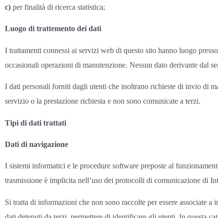
c)
per finalità di ricerca statistica;
Luogo di trattemento dei dati
I trattamenti connessi ai servizi web di questo sito hanno luogo presso 
occasionali operazioni di manutenzione. Nessun dato derivante dal se
I dati personali forniti dagli utenti che inoltrano richieste di invio di ma
servizio o la prestazione richiesta e non sono comunicate a terzi.
Tipi di dati trattati
Dati di navigazione
I sistemi informatici e le procedure software preposte al funzionamento
trasmissione è implicita nell’uso dei protocolli di comunicazione di Int
Si tratta di informazioni che non sono raccolte per essere associate a i
dati detenuti da terzi, permettere di identificare gli utenti. In questa ca