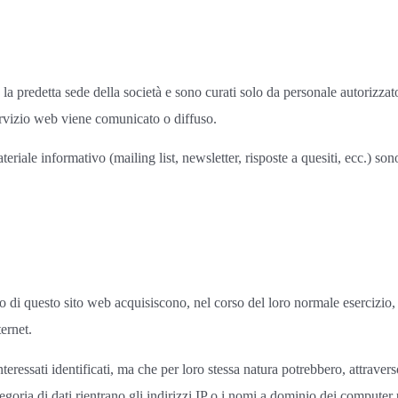
la predetta sede della società e sono curati solo da personale autorizzato
rvizio web viene comunicato o diffuso.
teriale informativo (mailing list, newsletter, risposte a quesiti, ecc.) sono 
 di questo sito web acquisiscono, nel corso del loro normale esercizio, a
ernet.
nteressati identificati, ma che per loro stessa natura potrebbero, attrave
tegoria di dati rientrano gli indirizzi IP o i nomi a dominio dei computer u