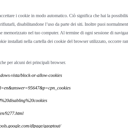
cettare i cookie in modo automatico. Ciò significa che hai la possibilit
rifiutarli, disabilitandone l’uso da parte dei siti. Inoltre puoi normalmen
e memorizzato nel tuo computer. Al termine di ogni sessione di navigazi
ookie installati nella cartella dei cookie del browser utilizzato, occorre
che per alcuni dei principali browser.
dows-vista/block-or-allow-cookies
py?hl=en&answer=95647&p=cpn_cookies
nd%20disabling%20cookies
/en/9277.html
/tools.google.com/dlpage/gaoptout/