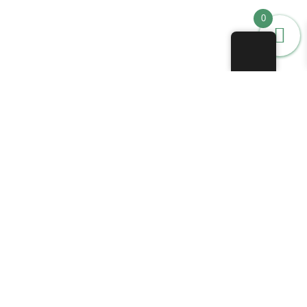
0
Passata e pelati
Sughi pronti
Olio
Legumi