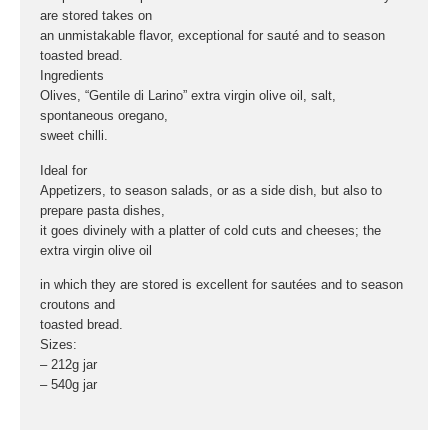
are stored takes on
an unmistakable flavor, exceptional for sauté and to season
toasted bread.
Ingredients
Olives, “Gentile di Larino” extra virgin olive oil, salt,
spontaneous oregano,
sweet chilli.
Ideal for
Appetizers, to season salads, or as a side dish, but also to
prepare pasta dishes,
it goes divinely with a platter of cold cuts and cheeses; the
extra virgin olive oil
in which they are stored is excellent for sautées and to season
croutons and
toasted bread.
Sizes:
– 212g jar
– 540g jar